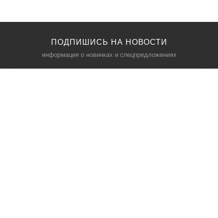
ПОДПИШИСЬ НА НОВОСТИ
информация о новинках и спецпредложениях
КАТАЛОГ
⠀
Кресла компьютерные
Пылесосы
Кронштейны для монитора
Чемоданы
Кронштейны для телевизора
Мультиварки
Кронштейн для микрофонов
Аквариумы