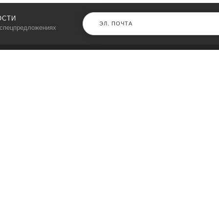
ОСТИ
 спецпредложениях
КАТАЛОГ
⠀
Кресла компьютерные
Пылесосы
Кронштейны для монитора
Чемоданы
Кронштейны для телевизора
Мультиварки
Кронштейн для микрофонов
Аквариумы
Кулеры для телефонов
Телескопы