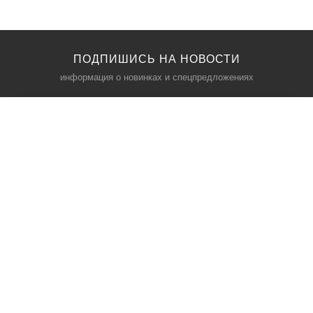
ПОДПИШИСЬ НА НОВОСТИ
информация о новинках и спецпредложениях
КАТАЛОГ
⠀
Кресла компьютерные
Пылесосы
Кронштейны для монитора
Чемоданы
Кронштейны для телевизора
Мультиварки
Кронштейн для микрофонов
Аквариумы