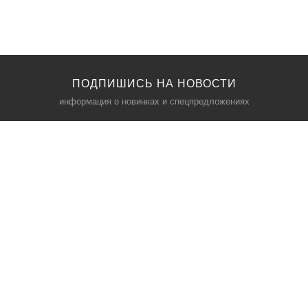
ПОДПИШИСЬ НА НОВОСТИ
информация о новинках и спецпредложениях
КАТАЛОГ
⠀
Кресла компьютерные
Пылесосы
Кронштейны для монитора
Чемоданы
Кронштейны для телевизора
Мультиварки