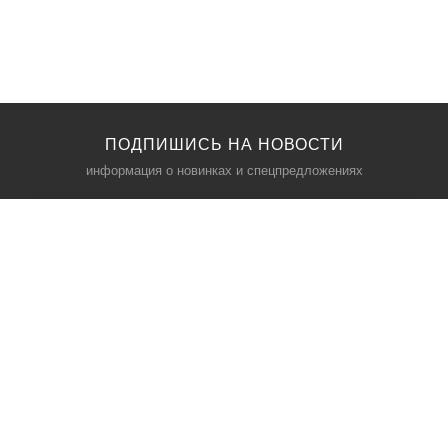
ПОДПИШИСЬ НА НОВОСТИ
информация о новинках и спецпредложениях
КАТАЛОГ
⠀
Кресла компьютерные
Пылесосы
Кронштейны для монитора
Чемоданы