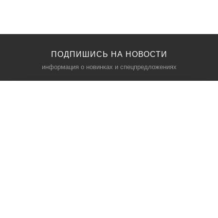
ПОДПИШИСЬ НА НОВОСТИ
информация о новинках и спецпредложениях
КАТАЛОГ
⠀
Кресла компьютерные
Пылесосы
Кронштейны для монитора
Чемоданы
Кронштейны для телевизора
Мультиварки