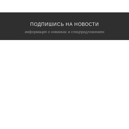
ПОДПИШИСЬ НА НОВОСТИ
информация о новинках и спецпредложениях
КАТАЛОГ
⠀
Кресла компьютерные
Пылесосы
Кронштейны для монитора
Чемоданы
Кронштейны для телевизора
Мультиварки
Кронштейн для микрофонов
Аквариумы