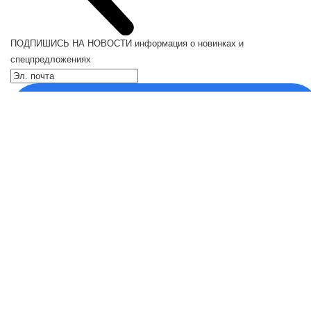
ПОДПИШИСЬ НА НОВОСТИ
информация о новинках и
спецпредложениях
Каталог
Кресла компьютерные
Кронштейны для монитора
Кронштейны для телевизора
Кронштейн для микрофонов
Кулеры для телефонов
⠀