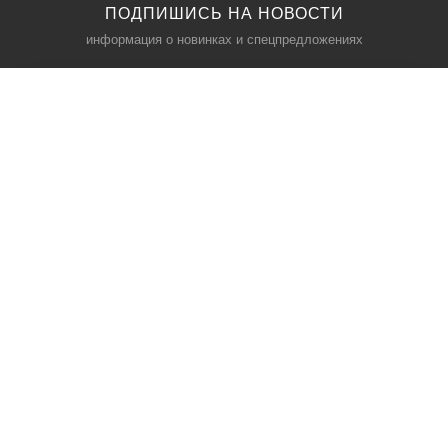
ПОДПИШИСЬ НА НОВОСТИ
информация о новинках и спецпредложениях
КАТАЛОГ
⠀
Кресла компьютерные
Пылесосы
Кронштейны для монитора
Чемоданы
Кронштейны для телевизора
Мультиварки
Кронштейн для микрофонов
Аквариумы
Кулеры для телефонов
Телескопы