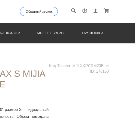
Обратный звонок
АЗ ЖИЗНИ
АКСЕССУАРЫ
НАУШНИКИ
ТРАНС
Код Товара:
MJLXXPCRM20Blue
Х S MIJIA
ID:
276160
UE
0'' размер S — идеальный
льность. Объем чемодана