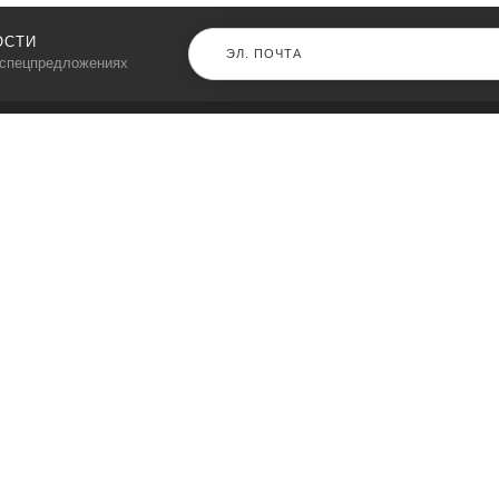
ОСТИ
 спецпредложениях
КАТАЛОГ
⠀
Кресла компьютерные
Пылесосы
Кронштейны для монитора
Чемоданы
Кронштейны для телевизора
Мультиварки
Кронштейн для микрофонов
Аквариумы
Кулеры для телефонов
Телескопы