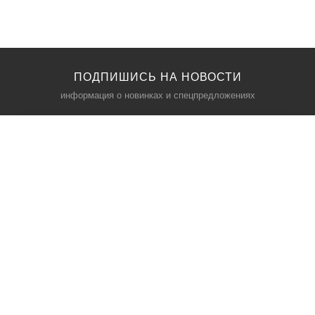
ПОДПИШИСЬ НА НОВОСТИ
информация о новинках и спецпредложениях
КАТАЛОГ
⠀
Кресла компьютерные
Пылесосы
Кронштейны для монитора
Чемоданы
Кронштейны для телевизора
Мультиварки