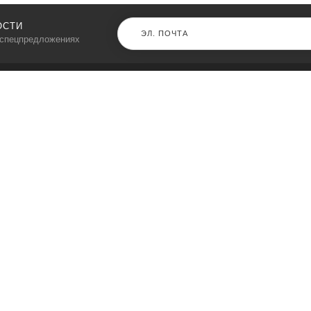
ОСТИ
 спецпредложениях
КАТАЛОГ
⠀
Кресла компьютерные
Пылесосы
Кронштейны для монитора
Чемоданы
Кронштейны для телевизора
Мультиварки
Кронштейн для микрофонов
Аквариумы
Кулеры для телефонов
Телескопы