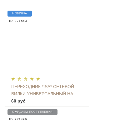
НОВИНКА
ID: 271563
ПЕРЕХОДНИК *ISA* СЕТЕВОЙ
ВИЛКИ УНИВЕРСАЛЬНЫЙ НА
ЕВРО С ЗАЗЕМЛЕНИЕМ KT-168
60 руб
ОЖИДАЕМ ПОСТУПЛЕНИЯ
ID: 271496