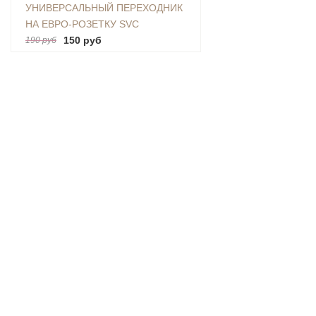
УНИВЕРСАЛЬНЫЙ ПЕРЕХОДНИК
НА ЕВРО-РОЗЕТКУ SVC
(AU|US|UK-EU)
150 руб
190 руб