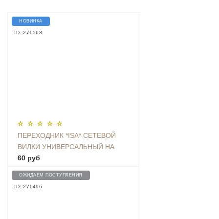
НОВИНКА
ID: 271563
ПЕРЕХОДНИК *ISA* СЕТЕВОЙ
ВИЛКИ УНИВЕРСАЛЬНЫЙ НА
ЕВРО С ЗАЗЕМЛЕНИЕМ KT-168
60 руб
ОЖИДАЕМ ПОСТУПЛЕНИЯ
ID: 271496