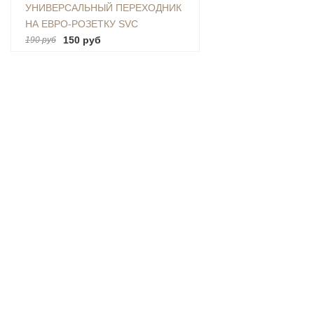
УНИВЕРСАЛЬНЫЙ ПЕРЕХОДНИК
НА ЕВРО-РОЗЕТКУ SVC
(AU|US|UK-EU)
150 руб
190 руб