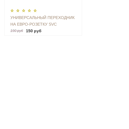
УНИВЕРСАЛЬНЫЙ ПЕРЕХОДНИК
НА ЕВРО-РОЗЕТКУ SVC
(AU|US|UK-EU)
150 руб
190 руб