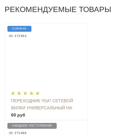
РЕКОМЕНДУЕМЫЕ ТОВАРЫ
НОВИНКА
ID: 271563
ПЕРЕХОДНИК *ISA* СЕТЕВОЙ
ВИЛКИ УНИВЕРСАЛЬНЫЙ НА
ЕВРО С ЗАЗЕМЛЕНИЕМ KT-168
60 руб
ОЖИДАЕМ ПОСТУПЛЕНИЯ
ID: 271496