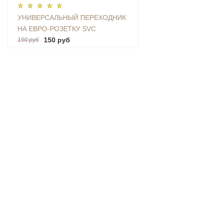
УНИВЕРСАЛЬНЫЙ ПЕРЕХОДНИК
НА ЕВРО-РОЗЕТКУ SVC
(AU|US|UK-EU)
150 руб
190 руб