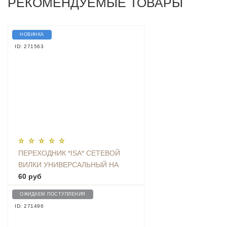
РЕКОМЕНДУЕМЫЕ ТОВАРЫ
НОВИНКА
ID: 271563
ПЕРЕХОДНИК *ISA* СЕТЕВОЙ
ВИЛКИ УНИВЕРСАЛЬНЫЙ НА
ЕВРО С ЗАЗЕМЛЕНИЕМ KT-168
60 руб
ОЖИДАЕМ ПОСТУПЛЕНИЯ
ID: 271496