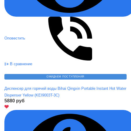
Оповестить
В сравнение
ОЖИДАЕМ ПОСТУПЛЕНИЯ
Диспенсер для горячей воды Bihai Qingxin Portable Instant Hot Water
Dispenser Yellow (KEI9003T-3C)
5880 руб