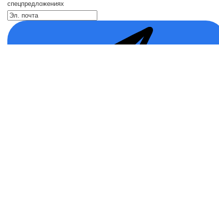
спецпредложениях
Каталог
Кресла компьютерные
Кронштейны для монитора
Кронштейны для телевизора
Кронштейн для микрофонов
Кулеры для телефонов
⠀
Пылесосы
Чемоданы
Мультиварки