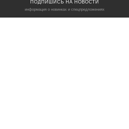
ПОДПИШИСЬ НА НОВОСТИ
информация о новинках и спецпредложениях
КАТАЛОГ
⠀
Кресла компьютерные
Пылесосы
Кронштейны для монитора
Чемоданы
Кронштейны для телевизора
Мультиварки
Кронштейн для микрофонов
Аквариумы
Кулеры для телефонов
Телескопы
О НАС
МЫ В СЕТИ