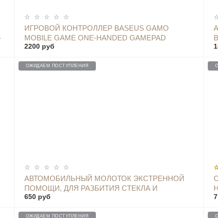
ОПОВЕСТИТЬ
ИГРОВОЙ КОНТРОЛЛЕР BASEUS GAMO
-
MOBILE GAME ONE-HANDED GAMEPAD
2200 руб
1
ЧЕРНЫЙ - GMGA05-01
ОЖИДАЕМ ПОСТУПЛЕНИЯ
ОПОВЕСТИТЬ
АВТОМОБИЛЬНЫЙ МОЛОТОК ЭКСТРЕННОЙ
ПОМОЩИ, ДЛЯ РАЗБИТИЯ СТЕКЛА И
650 руб
7
ОСВОБОЖДЕНИЯ ОТ РЕМНЯ BASEUS -
CRSFH-09 RED
ОЖИДАЕМ ПОСТУПЛЕНИЯ