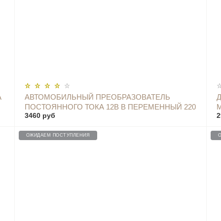
ОПОВЕСТИТЬ
А
АВТОМОБИЛЬНЫЙ ПРЕОБРАЗОВАТЕЛЬ
ПОСТОЯННОГО ТОКА 12В В ПЕРЕМЕННЫЙ 220
3460 руб
2
150ВТ 4ПОРТА BASEUS - CRNBQ-A01
ОЖИДАЕМ ПОСТУПЛЕНИЯ