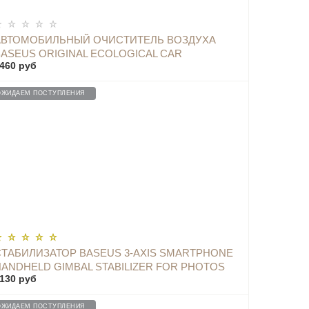
ОПОВЕСТИТЬ
АВТОМОБИЛЬНЫЙ ОЧИСТИТЕЛЬ ВОЗДУХА
BASEUS ORIGINAL ECOLOGICAL CAR
460 руб
CHARCOAL PURIFIER BLACK - CRJHQ-A01
ОЖИДАЕМ ПОСТУПЛЕНИЯ
ОПОВЕСТИТЬ
СТАБИЛИЗАТОР BASEUS 3-AXIS SMARTPHONE
HANDHELD GIMBAL STABILIZER FOR PHOTOS
130 руб
AND VIDEO СЕРЫЙ - SUYT-D0G
ОЖИДАЕМ ПОСТУПЛЕНИЯ