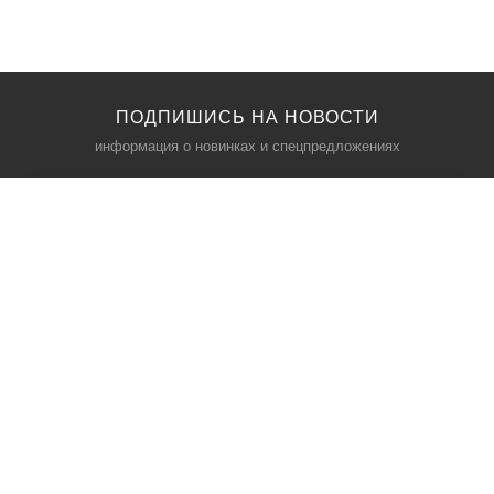
ПОДПИШИСЬ НА НОВОСТИ
информация о новинках и спецпредложениях
КАТАЛОГ
⠀
Кресла компьютерные
Пылесосы
Кронштейны для монитора
Чемоданы
Кронштейны для телевизора
Мультиварки