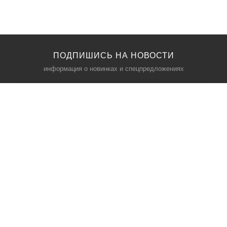
ПОДПИШИСЬ НА НОВОСТИ
информация о новинках и спецпредложениях
КАТАЛОГ
⠀
Кресла компьютерные
Пылесосы
Кронштейны для монитора
Чемоданы
Кронштейны для телевизора
Мультиварки