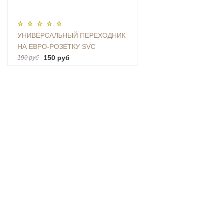
УНИВЕРСАЛЬНЫЙ ПЕРЕХОДНИК
НА ЕВРО-РОЗЕТКУ SVC
(AU|US|UK-EU)
150 руб
190 руб