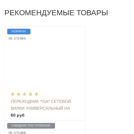
РЕКОМЕНДУЕМЫЕ ТОВАРЫ
НОВИНКА
ID: 271563
ПЕРЕХОДНИК *ISA* СЕТЕВОЙ
ВИЛКИ УНИВЕРСАЛЬНЫЙ НА
ЕВРО С ЗАЗЕМЛЕНИЕМ KT-168
60 руб
ОЖИДАЕМ ПОСТУПЛЕНИЯ
ID: 271496